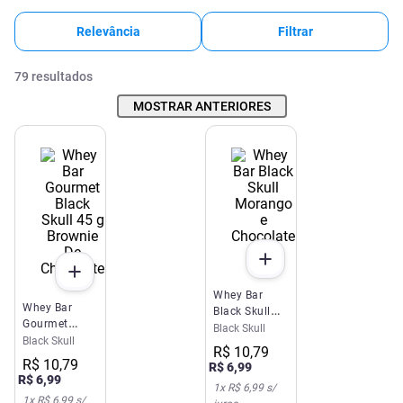
Relevância
Filtrar
79
resultados
MOSTRAR ANTERIORES
Whey Bar
Whey Bar
Black Skull
Gourmet
Morango e
Black Skull
Black Skull 45
Black Skull
Chocolate
R$
10
,
79
g Brownie De
45g
R$
10
,
79
R$
6
,
99
Chocolate
R$
6
,
99
1
x
R$ 6,99
s/
1
x
R$ 6,99
s/