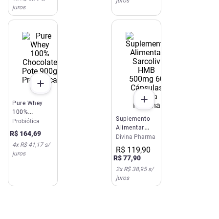
juros
juros
Pure Whey
100%
Suplemento
Chocolate
Probiótica
Alimentar
Pote 900g
R$
164
,
69
Sarcoliv HMB
Divina Pharma
Probiótica
4
x
R$ 41,17
s/
500mg 60
R$
119
,
90
juros
Cápsulas
R$
77
,
90
Divina
2
x
R$ 38,95
s/
Pharma
juros