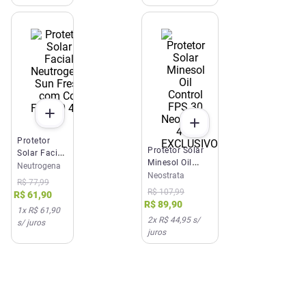
Protetor
EXCLUSIVO SITE E APP
Protetor Solar
Solar Facial
Minesol Oil
Neutrogena
Neutrogena
Control FPS 30
Neostrata
Sun Fresh
R$
77
,
99
NeoStrata 40g
com Cor
R$
107
,
99
R$
61
,
90
FPS 70 40g
R$
89
,
90
1
x
R$ 61,90
2
x
R$ 44,95
s/
s/ juros
juros