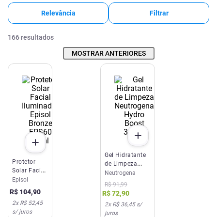
Relevância
Filtrar
166
resultados
MOSTRAR ANTERIORES
Gel Hidratante
Protetor
de Limpeza
Solar Facial
Neutrogena
Neutrogena
Iluminador
Episol
Hydro Boost
R$
91
,
99
Episol
300ml
R$
104
,
90
R$
72
,
90
Bronze
2
x
R$ 52,45
2
x
R$ 36,45
s/
FPS60 40ml
s/ juros
juros