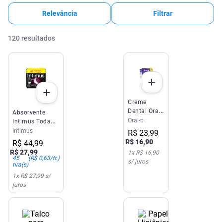
Relevância
Filtrar
120
resultados
Creme
Dental Oral
Absorvente
B 3D White
Oral-b
Intimus Toda
70g
Protegida
Intimus
R$
23
,
99
Noturno Suave
R$
16
,
90
R$
44
,
99
com Abas 45
R$
27
,
99
1
x
R$ 16,90
Unidades
45
(
R$ 0,63
/tr.)
s/ juros
tira(s)
1
x
R$ 27,99
s/
juros