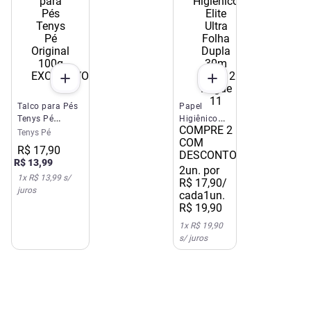
EXCLUSIVO SITE E APP
Talco para Pés
Papel
Tenys Pé
Higiênico
COMPRE 2
Original 100g
Elite Ultra
Tenys Pé
COM
Folha Dupla
R$
17
,
90
DESCONTO
30m Leve
R$
13
,
99
12 Pague
2
un. por
1
x
R$ 13,99
s/
11
R$
17
,
90
/
juros
cada
1un.
R$
19
,
90
1
x
R$ 19,90
s/ juros