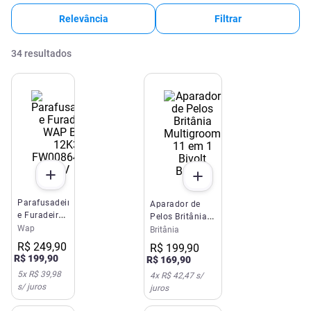
Relevância
Filtrar
34
resultados
Parafusadeira
Aparador de
e Furadeira
Pelos Britânia
WAP BPF
Wap
Multigroom 11
Britânia
12K3
em 1 Bivolt
R$
249
,
90
R$
199
,
90
FW008649
BAP23
R$
199
,
90
R$
169
,
90
12 V
5
x
R$ 39,98
4
x
R$ 42,47
s/
s/ juros
juros