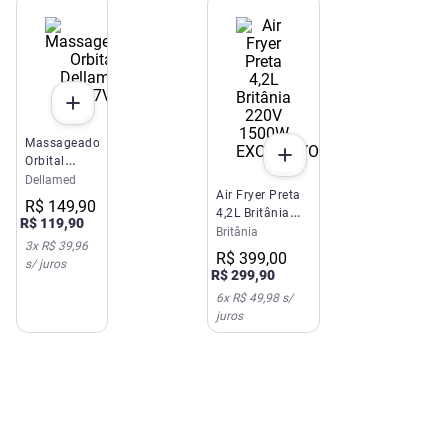
Massageador
EXCLUSIVO SITE E APP
Orbital
Dellamed
Dellamed
Air Fryer Preta
127V
R$
149
,
90
4,2L Britânia
R$
119
,
90
220V 1500W
Britânia
3
x
R$ 39,96
R$
399
,
00
s/ juros
R$
299
,
90
6
x
R$ 49,98
s/
juros