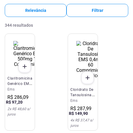
Relevância
Filtrar
344
resultados
Claritromicina
Genérico EMS
500mg 14
Ems
Cloridrato De
Comprimidos
Tansulosina
R$
286
,
09
EMS 0,4mg 60
Ems
R$
97
,
20
Comprimidos
R$
287
,
99
2
x
R$ 48,60
s/
Genérico
R$
149
,
90
juros
4
x
R$ 37,47
s/
juros