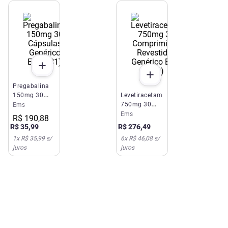
Pregabalina
150mg 30
Levetiracetam
Cápsulas
750mg 30
Ems
Genérico EMS
Comprimidos
Ems
R$
190
,
88
(C1)
Revestidos
R$
35
,
99
R$
276
,
49
Genérico EMS
1
x
R$ 35,99
s/
6
x
R$ 46,08
s/
(C1)
juros
juros