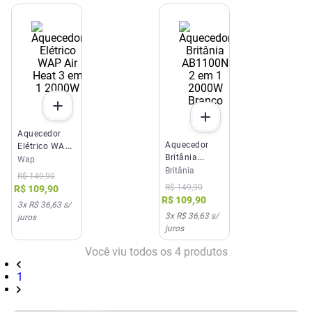
Aquecedor
Aquecedor
Elétrico WAP
Britânia
Air Heat 3 em
Wap
AB1100N 2
Britânia
1 2000W
R$
149
,
90
em 1 2000W
127V
R$
149
,
90
R$
109
,
90
Branco 220V
R$
109
,
90
3
x
R$ 36,63
s/
3
x
R$ 36,63
s/
juros
juros
Você viu todos os
4
produtos
1