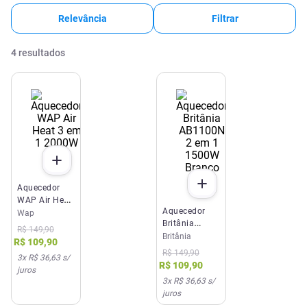
Relevância
Filtrar
4
resultados
Aquecedor
WAP Air Heat
Aquecedor
3 em 1
Wap
Britânia
2000W 220V
R$
149
,
90
AB1100N 2
Britânia
R$
109
,
90
em 1 1500W
R$
149
,
90
3
x
R$ 36,63
s/
Branco 127V
R$
109
,
90
juros
3
x
R$ 36,63
s/
juros