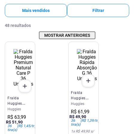
Mais vendidos
Filtrar
48
resultados
MOSTRAR ANTERIORES
Fralda
Fralda
Huggies
Huggies
Rápida
Huggies
Premium
Absorção G
Huggies
R$
61
,
99
Natural Care
36 Unidades
R$
63
,
99
R$
49
,
90
P 36
36
(
R$ 1,39
/tr.)
R$
51
,
90
tira(s)
Unidades
36
(
R$ 1,45
/tr.)
tira(s)
1
x
R$ 49,90
s/