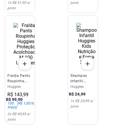
1
x
R$ 51,90
s/
juros
juros
Fralda Pants
Shampoo
Roupinha
Infantil
Huggies
Huggies Kids
Huggies
Huggies
Proteção
Nutrição e
R$
143
,
99
R$
24
,
99
Acolchoada M
Força 360ml
R$
99
,
90
1
x
R$ 24,99
s/
100 Unidades
100
(
R$ 1,00
/tr.)
juros
tira(s)
2
x
R$ 49,95
s/
juros