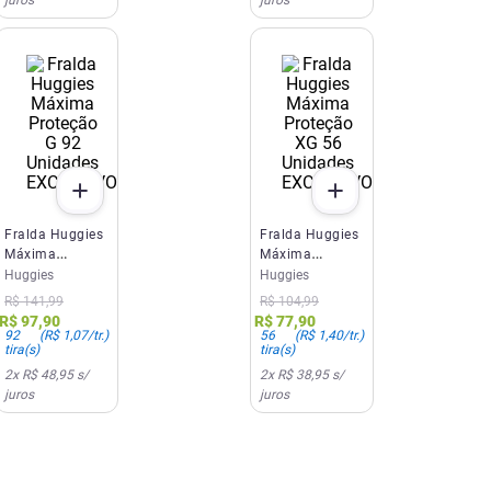
EXCLUSIVO SITE E APP
EXCLUSIVO SITE E APP
Fralda Huggies
Fralda Huggies
Máxima
Máxima
Proteção G 92
Proteção XG 56
Huggies
Huggies
Unidades
Unidades
R$
141
,
99
R$
104
,
99
R$
97
,
90
R$
77
,
90
92
(
R$ 1,07
/tr.)
56
(
R$ 1,40
/tr.)
tira(s)
tira(s)
2
x
R$ 48,95
s/
2
x
R$ 38,95
s/
juros
juros