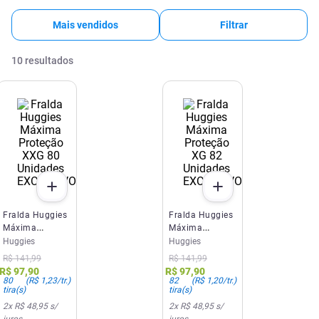
Mais vendidos
Filtrar
10
resultados
EXCLUSIVO SITE E APP
EXCLUSIVO SITE E APP
Fralda Huggies
Fralda Huggies
Máxima
Máxima
Proteção XXG
Proteção XG 82
Huggies
Huggies
80 Unidades
Unidades
R$
141
,
99
R$
141
,
99
R$
97
,
90
R$
97
,
90
80
(
R$ 1,23
/tr.)
82
(
R$ 1,20
/tr.)
tira(s)
tira(s)
2
x
R$ 48,95
s/
2
x
R$ 48,95
s/
juros
juros