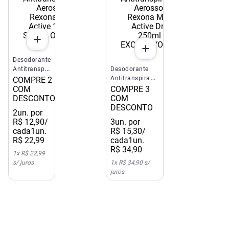
SUPER OFERTA
EXCLUSIVO SITE E APP
Desodorante
Antitranspirante
Desodorante
Aerossol
Antitranspirante
COMPRE 2
Rexona Men
Aerossol
COM
COMPRE 3
Active
Rexona Men
DESCONTO
COM
150ml
Active Dry
DESCONTO
2
un. por
250ml
R$
12
,
90
/
3
un. por
cada
1un.
R$
15
,
30
/
R$
22
,
99
cada
1un.
R$
34
,
90
1
x
R$ 22,99
s/ juros
1
x
R$ 34,90
s/
juros