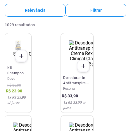
Relevância
Filtrar
1029
resultados
SUPER OFERTA
Kit
Shampoo
Desodorante
Dove 350ml
Dove
Antitranspirante
+
R$
36
,
90
Creme Rexona
Rexona
Condicionador
R$
23
,
90
Clinical Classic
Dove Bond
R$
33
,
90
1
x
R$ 23,90
96h 58g
Intense
1
x
R$ 33,90
s/
s/ juros
Repair
juros
150ml