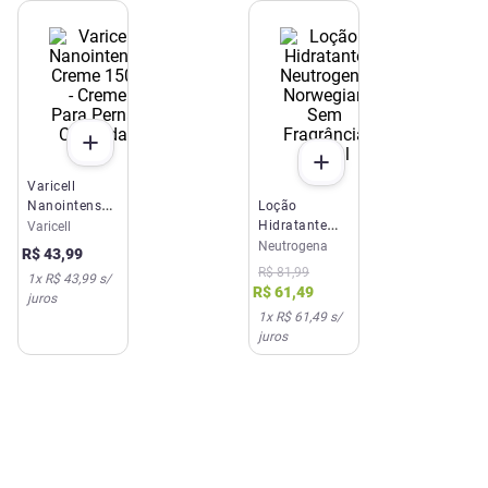
Varicell
Nanointense
Loção
Creme 150g -
Hidratante
Varicell
Creme Para
Neutrogena
Neutrogena
R$
43
,
99
Pernas
Norwegian
R$
81
,
99
1
x
R$ 43,99
s/
Cansadas
Sem
R$
61
,
49
juros
Fragrância
1
x
R$ 61,49
s/
200ml
juros