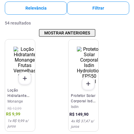
Relevância
Filtrar
54
resultados
MOSTRAR ANTERIORES
Loção
Hidratante
Protetor Solar
Monange
Corporal Isdin
Monange
Frutas
Hydrolotion
Isdin
R$
12
,
99
Vermelhas
FPS50 200ml
R$
9
,
99
R$
149
,
90
200ml
1
x
R$ 9,99
s/
4
x
R$ 37,47
s/
juros
juros