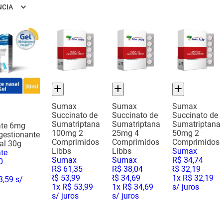
NCIA
Sumax
Sumax
Sumax
Succinato de
Succinato de
Succinato de
Sumatriptana
Sumatriptana
Sumatriptana
ate 6mg
100mg 2
25mg 4
50mg 2
estionante
Comprimidos
Comprimidos
Comprimidos
al 30g
Libbs
Libbs
Sumax
te
Sumax
Sumax
R$
34
,
74
0
R$
61
,
35
R$
38
,
04
R$
32
,
19
9
R$
53
,
99
R$
34
,
69
1
x
R$ 32,19
3,59
s/
1
x
R$ 53,99
1
x
R$ 34,69
s/ juros
s/ juros
s/ juros