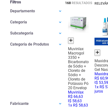
Filtros
168
RESULTADOS
RELEVÂ
Departamento
Medicamentos
(
163
)
Categoria
Saúde E Bem-estar
(
3
)
Sistema Nervoso Central
(
55
)
Nutrição Saudável
(
1
)
Subcategoria
Cardiológicos
(
46
)
Higiene
(
1
)
Pressão Alta
(
24
)
Saúde Da Mulher
(
29
)
Categoria de Produtos
Anticoncepcional
(
22
)
Analgésicos
(
9
)
Muvinlax
Macrogol
Depressão
(
19
)
Diabetes
(
8
)
3350 +
Colesterol
(
13
)
Sistema Circulatório
(
5
)
Maxidr
Bicarbonato
Descong
Ansiedade
(
10
)
Pele E Mucosa
(
3
)
de Sódio +
Gel Nas
Cloreto de
Epilepsia
(
9
)
Alergias E Infecções
(
3
)
Maxidra
Sódio +
Arritmia Cardíaca
(
9
)
Testes E Exames
(
2
)
R$
60
,
9
Cloreto de
R$
53
,
5
Alzheimer
(
8
)
Medicamentos Especiais
(
2
)
Potássio Pó
1
x
R$ 5
Ver mais 6
20 Envelop
Menopausa
(
7
)
juros
Muvinlax
Enxaqueca
(
6
)
R$
66
,
63
Ver mais 14
R$
58
,
63
Fabricante
1
x
R$ 58,63