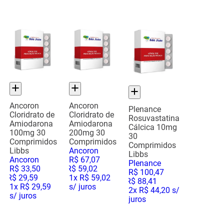
Ancoron
Ancoron
Plenance
Cloridrato de
Cloridrato de
Rosuvastatina
Amiodarona
Amiodarona
Cálcica 10mg
100mg 30
200mg 30
30
Comprimidos
Comprimidos
Comprimidos
Libbs
Ancoron
Libbs
Ancoron
R$
67
,
07
Plenance
R$
33
,
50
R$
59
,
02
R$
100
,
47
R$
29
,
59
1
x
R$ 59,02
R$
88
,
41
1
x
R$ 29,59
s/ juros
2
x
R$ 44,20
s/
s/ juros
juros