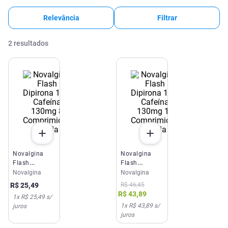
Relevância
Filtrar
2
resultados
Novalgina
Novalgina
Flash
Flash
Dipirona 1g +
Dipirona 1g +
Novalgina
Novalgina
Cafeína
Cafeína
R$
46
,
45
R$
25
,
49
130mg 8
130mg 16
R$
43
,
89
1
x
R$ 25,49
s/
Comprimidos
Comprimidos
1
x
R$ 43,89
s/
juros
Opella
Opella
juros