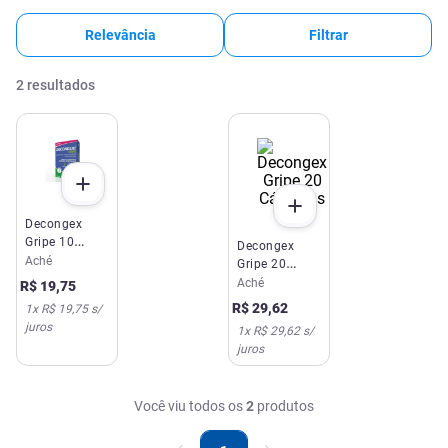
Relevância
Filtrar
2
resultados
Decongex
Gripe 10
Decongex
Cápsulas
Aché
Gripe 20
Cápsulas
Aché
R$
19
,
75
R$
29
,
62
1
x
R$ 19,75
s/
juros
1
x
R$ 29,62
s/
juros
Você viu todos os
2
produtos