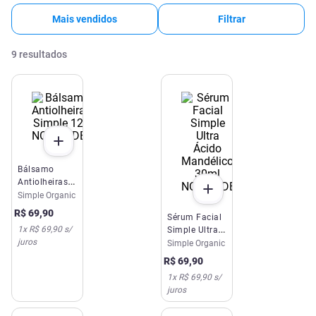
Mais vendidos
Filtrar
9
resultados
NOVIDADE
Bálsamo
Antiolheiras
NOVIDADE
Simple 12g
Simple Organic
R$
69
,
90
Sérum Facial
1
x
R$ 69,90
s/
Simple Ultra
juros
Ácido
Simple Organic
Mandélico
R$
69
,
90
30ml
1
x
R$ 69,90
s/
juros