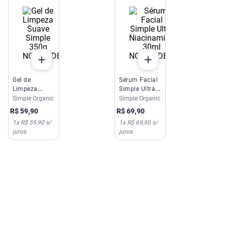
NOVIDADE
NOVIDADE
Gel de
Sérum Facial
Limpeza
Simple Ultra
Suave Simple
Niacinamida
Simple Organic
Simple Organic
350g
30ml
R$
59
,
90
R$
69
,
90
1
x
R$ 59,90
s/
1
x
R$ 69,90
s/
juros
juros