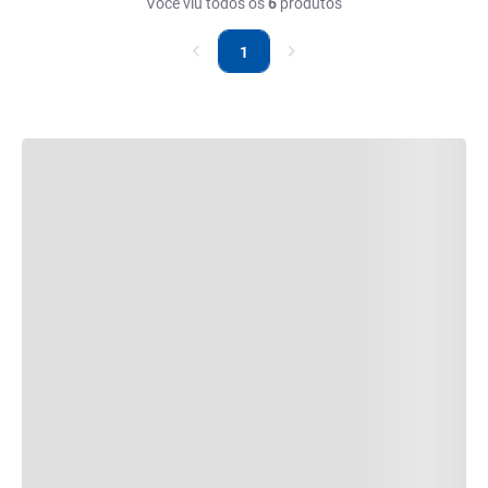
Você viu todos os
6
produtos
1