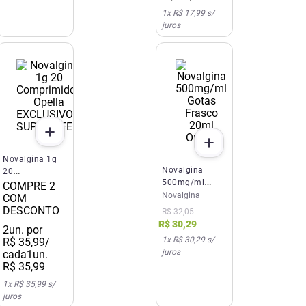
1
x
R$ 17,99
s/
juros
EXCLUSIVO SITE E APP
SUPER OFERTA
Novalgina 1g
Novalgina
20
500mg/ml
Comprimidos
COMPRE 2
Gotas Frasco
Novalgina
Opella
COM
20ml Opella
DESCONTO
R$
32
,
05
R$
30
,
29
2
un. por
1
x
R$ 30,29
s/
R$
35
,
99
/
juros
cada
1un.
R$
35
,
99
1
x
R$ 35,99
s/
juros