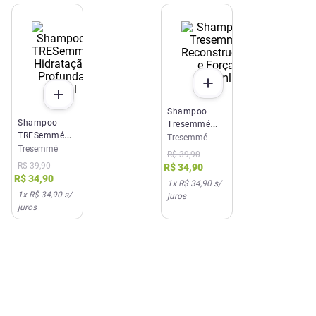
Shampoo
Shampoo
Tresemmé
TRESemmé
Reconstrução
Tresemmé
Hidratação
Tresemmé
e Força
R$
39
,
90
Profunda
650ml
R$
39
,
90
R$
34
,
90
650ml
R$
34
,
90
1
x
R$ 34,90
s/
1
x
R$ 34,90
s/
juros
juros