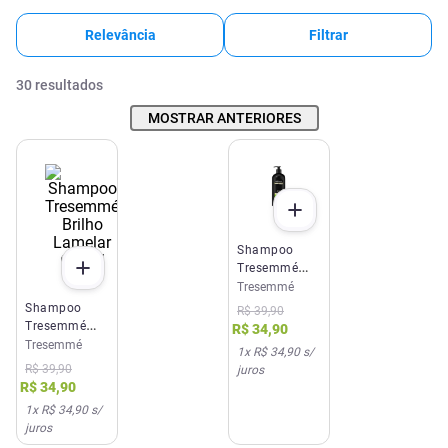
Relevância
Filtrar
30
resultados
MOSTRAR ANTERIORES
Shampoo
Tresemmé
Detox Capilar
Tresemmé
650ml
Shampoo
R$
39
,
90
Tresemmé
R$
34
,
90
Brilho
Tresemmé
1
x
R$ 34,90
s/
Lamelar
R$
39
,
90
juros
650ml
R$
34
,
90
1
x
R$ 34,90
s/
juros