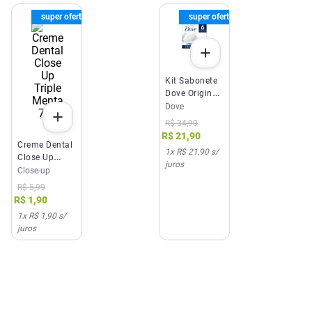
super oferta
super oferta
Kit Sabonete
Dove Original
6 Unidades
Dove
90g
R$
34
,
90
R$
21
,
90
Creme Dental
1
x
R$ 21,90
s/
Close Up
juros
Triple Menta
Close-up
70g
R$
5
,
99
R$
1
,
90
1
x
R$ 1,90
s/
juros