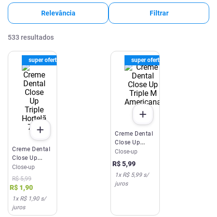
Relevância
Filtrar
533
resultados
super oferta
super oferta
Creme Dental
Close Up
Creme Dental
Triple M
Close-up
Close Up
Americana
R$
5
,
99
Triple Hortelã
Close-up
70g
1
x
R$ 5,99
s/
70g
R$
5
,
99
juros
R$
1
,
90
1
x
R$ 1,90
s/
juros