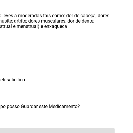
es leves a moderadas tais como: dor de cabeça
,
dores
usite; artrite; dores musculares
,
dor de dente;
strual e menstrual) e enxaqueca
ilsalicílico
mpo posso Guardar este Medicamento?