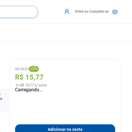
Entre ou Cadastre-se
-
22
%
R$
20
,
23
R$
15
,
77
1
x
R$ 15,77
s/ juros
Carregando...
a
de
Adicionar na cesta