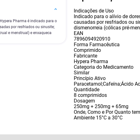
Indicações de Uso
Indicado para o alívio de dor
Hypera Pharma é indicado para o
causadas por resfriados ou sin
dismenorreia (cólicas pré-men
sadas por resfriados ou sinusite;
EAN
strual e menstrual) e enxaqueca
7896094920910
Forma Farmacêutica
Comprimido
Fabricante
Hypera Pharma
Categoria do Medicamento
Similar
Princípio Ativo
Paracetamol;Cafeína;Ácido Acet
Quantidade
8 comprimidos
Dosagem
250mg + 250mg + 65mg
Onde, Como e Por Quanto te
Ambiente 15°C a 30°C