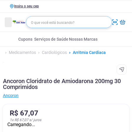
Insira o seu cep
Cupons
Serviços de Saúde
Nossas Marcas
Medicamentos
Cardiológicos
Arritmia Cardíaca
Ancoron Cloridrato de Amiodarona 200mg 30
Comprimidos
Ancoron
R$
67
,
07
1
x
R$ 67,07
s/ juros
Carregando...