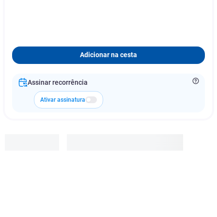
Adicionar na cesta
Assinar recorrência
Ativar assinatura
Vick
R$
30
,
93
-
20
%
R$
24
,
74
Adicionar à cesta