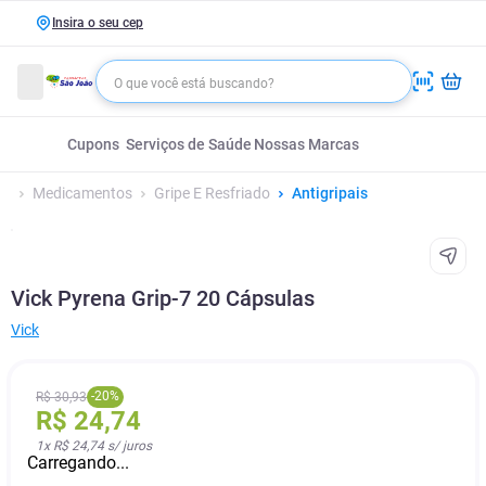
Insira o seu cep
Cupons
Serviços de Saúde
Nossas Marcas
Medicamentos
Gripe E Resfriado
Antigripais
Vick Pyrena Grip-7 20 Cápsulas
Vick
-
20
%
R$
30
,
93
R$
24
,
74
1
x
R$ 24,74
s/ juros
Carregando...