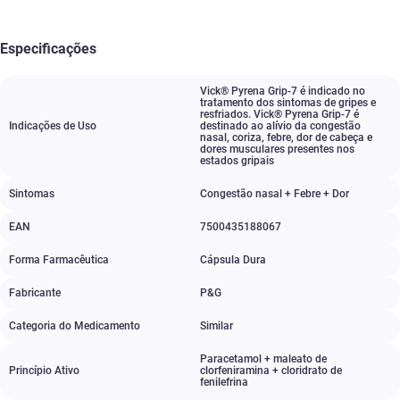
Especificações
Vick® Pyrena Grip-7 é indicado no
tratamento dos sintomas de gripes e
resfriados. Vick® Pyrena Grip-7 é
Indicações de Uso
destinado ao alívio da congestão
nasal
,
coriza
,
febre
,
dor de cabeça e
dores musculares presentes nos
estados gripais
Sintomas
Congestão nasal + Febre + Dor
EAN
7500435188067
Forma Farmacêutica
Cápsula Dura
Fabricante
P&G
Categoria do Medicamento
Similar
Paracetamol + maleato de
Princípio Ativo
clorfeniramina + cloridrato de
fenilefrina