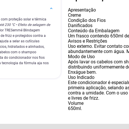
Apresentação
Creme
 com proteção solar e térmica
Condição dos Fios
Danificados
té 230 °C • Efeito de selagem de
Conteúdo da Embalagem
ador TRESemmé Blindagem
Um frasco contendo 650ml de
e frizz e protegidos contra a
Avisos e Restrições
ajuda a selar as cutículas
Uso externo.​ Evitar contato 
cios, hidratados e alinhados,
abundantemente com água.​ Ma
 cabelos com o shampoo
Modo de Uso
 do condicionador nos fios
Após lavar os cabelos com 
a tecnologia da fórmula aja nos
distribuindo uniformemente do
Enxágue bem.
Uso Indicado
Este condicionador é especia
primeira aplicação
,
selando as
contra a umidade. Com o uso
e livres de frizz. ​
Volume
650ml.