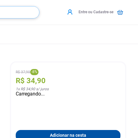
Entre ou Cadastre-se
-
8
%
R$
37
,
90
R$
34
,
90
1
x
R$ 34,90
s/ juros
Carregando...
Adicionar na cesta