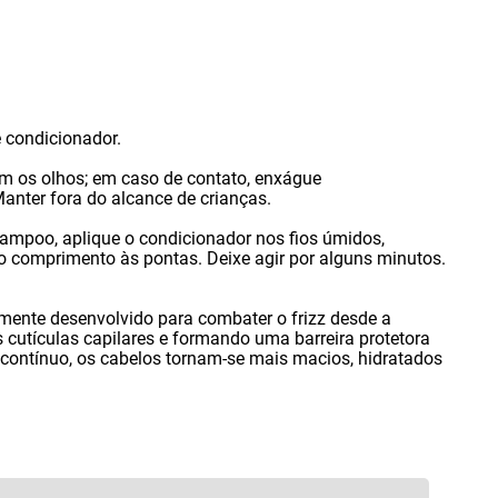
 condicionador.
com os olhos; em caso de contato
,
enxágue
nter fora do alcance de crianças.​
shampoo
,
aplique o condicionador nos fios úmidos
,
 comprimento às pontas.​ Deixe agir por alguns minutos.​
lmente desenvolvido para combater o frizz desde a
 cutículas capilares e formando uma barreira protetora
 contínuo
,
os cabelos tornam-se mais macios
,
hidratados