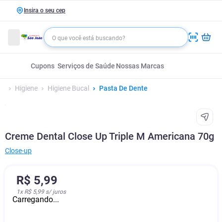
Insira o seu cep
Cupons
Serviços de Saúde
Nossas Marcas
Higiene
Higiene Bucal
Pasta De Dente
Creme Dental Close Up Triple M Americana 70g
Close-up
R$
5
,
99
1
x
R$ 5,99
s/ juros
Carregando...