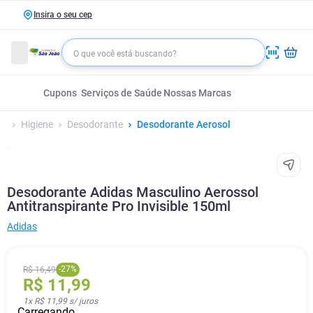
Insira o seu cep
Cupons
Serviços de Saúde
Nossas Marcas
Higiene
Desodorante
Desodorante Aerosol
Desodorante Adidas Masculino Aerossol
Antitranspirante Pro Invisible 150ml
Adidas
-
27
%
R$
16
,
49
R$
11
,
99
1
x
R$ 11,99
s/ juros
Carregando...