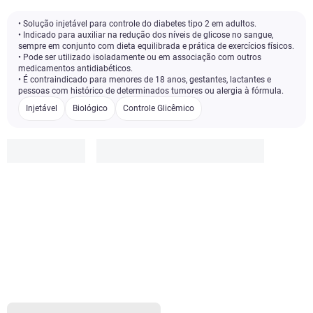
• Solução injetável para controle do diabetes tipo 2 em adultos.
• Indicado para auxiliar na redução dos níveis de glicose no sangue,
sempre em conjunto com dieta equilibrada e prática de exercícios físicos.
• Pode ser utilizado isoladamente ou em associação com outros
medicamentos antidiabéticos.
• É contraindicado para menores de 18 anos, gestantes, lactantes e
pessoas com histórico de determinados tumores ou alergia à fórmula.
Injetável
Biológico
Controle Glicêmico
R$ 955,85
Adicionar sem desconto
R$ 444,95