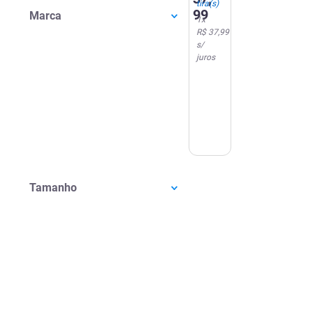
tira(s)
Pele,
99
Marca
96
1
x
unidades
R$ 37,99
s/
juros
Tamanho