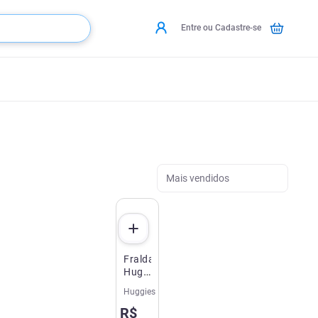
Entre ou Cadastre-se
Mais vendidos
Fralda
Huggies
Little
Huggies
Swimmers
R$
Piscina