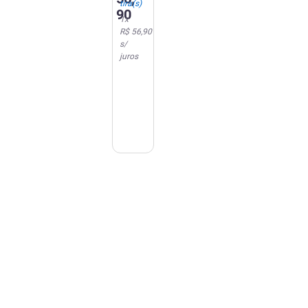
tira(s)
Unidades
90
1
x
R$ 56,90
s/
juros