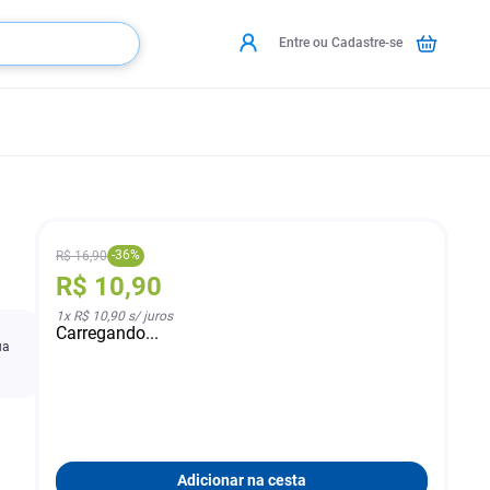
Entre ou Cadastre-se
-
36
%
R$
16
,
90
R$
10
,
90
1
x
R$ 10,90
s/ juros
Carregando...
ua
Adicionar na cesta