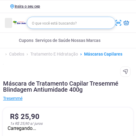
Insira o seu cep
Cupons
Serviços de Saúde
Nossas Marcas
Cabelos
Tratamento E Hidratação
Máscaras Capilares
Máscara de Tratamento Capilar Tresemmé
Blindagem Antiumidade 400g
Tresemmé
R$
25
,
90
1
x
R$ 25,90
s/ juros
Carregando...