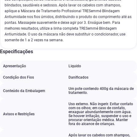
blindados, saudáveis e sedosos. Após lavar os cabelos com shampoo,
aplique a Máscara de Tratamento Profissional TRESemmé Blindagem
Antiumidade nos fios úmidos, distribuindo o produto do comprimento até as
pontas. Massageie suavemente e deixe agir por 3. Enxágue bem. Para
melhores resultados, utilize a linha completa TRESemmé Blindagem
Antiumidade. O uso da máscara não deve substituir o condicionador, use
somente de 1 a 2 vezes na semana.
Especificações
Apresentação
Liquido
Condição dos Fios
Danificados
Um pote contendo 400g da máscara de
Conteúdo da Embalagem
tratamento.​
Uso externo.​ Não ingerir.​ Evitar contato
com os olhos; em caso de contato
,
enxaguar abundantemente com água.​
Avisos e Restrições
Se houver irritação
,
suspender o uso e
procurar orientação médica.​ Manter
fora do alcance de crianças.
Após lavar os cabelos com shampoo
,