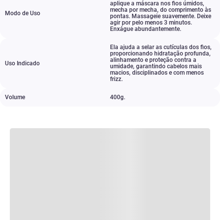
aplique a máscara nos fios úmidos
,
mecha por mecha
,
do comprimento às
Modo de Uso
pontas.​ Massageie suavemente.​ Deixe
agir por pelo menos 3 minutos.​
Enxágue abundantemente.​
Ela ajuda a selar as cutículas dos fios
,
proporcionando hidratação profunda
,
alinhamento e proteção contra a
Uso Indicado
umidade
,
garantindo cabelos mais
macios
,
disciplinados e com menos
frizz.
Volume
400g.