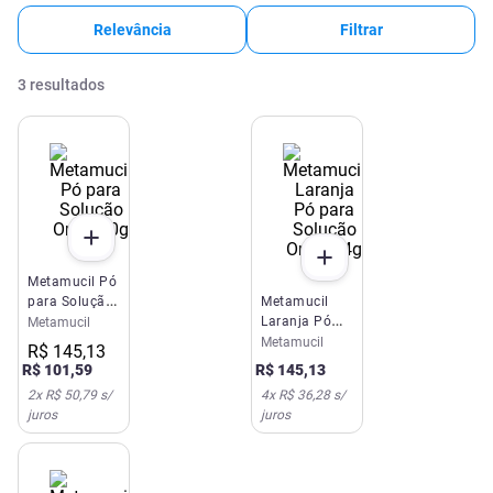
Relevância
Filtrar
3
resultados
Metamucil Pó
para Solução
Metamucil
Oral 210g
Laranja Pó
Metamucil
para Solução
Metamucil
R$
145
,
13
Oral 174g
R$
101
,
59
R$
145
,
13
2
x
R$ 50,79
s/
4
x
R$ 36,28
s/
juros
juros