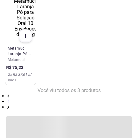
Metamucil
Laranja Pó
para Solução
Metamucil
Oral 10
R$
75
,
23
Envelopes de
2
x
R$ 37,61
s/
5,85g
juros
Você viu todos os
3
produtos
1