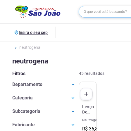
Insira o seu cep
neutrogena
neutrogena
Filtros
45
resultados
Departamento
Dermocosméticos
(
43
)
Categoria
Beleza E Cuidados Pessoais
(
2
)
Lenço
Rosto
(
30
)
Subcategoria
Demaquilante
Corpo
(
13
)
Neutrogena
Neutrogena
Hidratante Corporal
(
9
)
Deep
Cuidados Com O Rosto
(
2
)
Fabricante
Clean
R$
36
,
89
Limpeza Facial
(
7
)