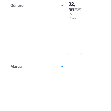
Clean
32
,
Gênero
1
x
150g
90
R$ 32,90
s/
juros
Marca