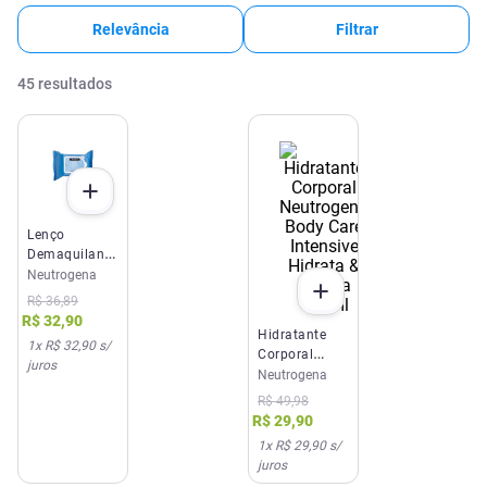
Relevância
Filtrar
45
resultados
Lenço
Demaquilante
Neutrogena
Neutrogena
Deep Clean
R$
36
,
89
25 Unidades
R$
32
,
90
Hidratante
1
x
R$ 32,90
s/
Corporal
juros
Neutrogena
Neutrogena
Body Care
R$
49
,
98
Intensive
R$
29
,
90
Hidrata &
1
x
R$ 29,90
s/
Repara 400ml
juros