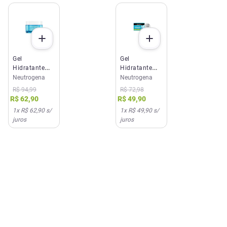
Gel
Gel
Hidratante
Hidratante
Facial
Facial
Neutrogena
Neutrogena
Neutrogena
Neutrogena
R$
94
,
99
R$
72
,
98
Hydro Boost
Hydro Boost
R$
62
,
90
R$
49
,
90
Water 50g
Water Refil
1
x
R$ 62,90
s/
1
x
R$ 49,90
s/
50g
juros
juros