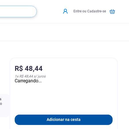
Entre ou Cadastre-se
R$
48
,
44
1
x
R$ 48,44
s/ juros
Carregando...
a
io
Adicionar na cesta