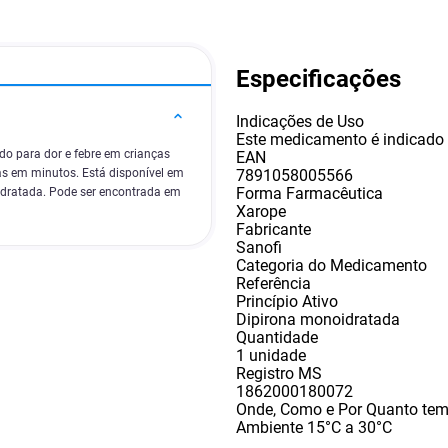
Especificações
Indicações de Uso
Este medicamento é indicado c
do para dor e febre em crianças
EAN
7891058005566
mas em minutos. Está disponível em
Forma Farmacêutica
dratada. Pode ser encontrada em
Xarope
Fabricante
Sanofi
Categoria do Medicamento
Referência
Princípio Ativo
Dipirona monoidratada
Quantidade
1 unidade
Registro MS
1862000180072
Onde, Como e Por Quanto te
Ambiente 15°C a 30°C