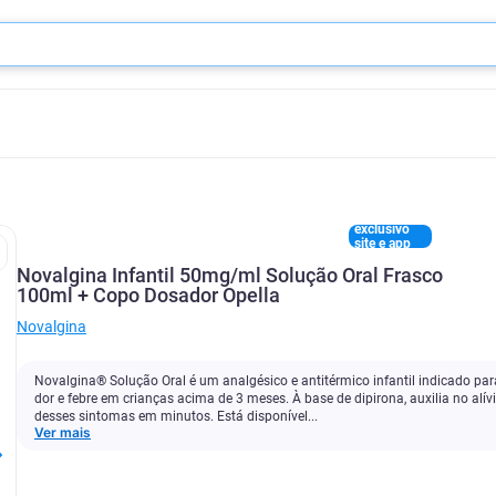
exclusivo
site e app
Novalgina Infantil 50mg/ml Solução Oral Frasco
100ml + Copo Dosador Opella
Novalgina
Novalgina® Solução Oral é um analgésico e antitérmico infantil indicado par
dor e febre em crianças acima de 3 meses. À base de dipirona, auxilia no alív
desses sintomas em minutos. Está disponível...
Ver mais