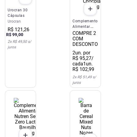
Urocran 30
Cápsulas
Complemento
Urocran
Alimentar
R$
121
,
26
Nutren Senior
COMPRE 2
R$
99
,
00
Chocolate
COM
2
x
R$ 49,50
s/
370g
DESCONTO
juros
2
un. por
R$
95
,
27
/
cada
1un.
R$
102
,
99
2
x
R$ 51,49
s/
juros