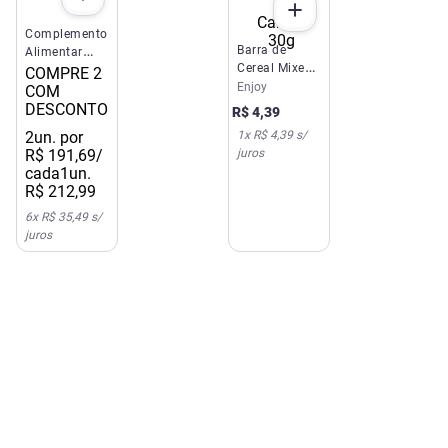
Complemento
Barra de
Alimentar
Cereal Mixed
Nutren Senior
COMPRE 2
Nuts Nozes e
Enjoy
Zero Lactose
COM
Canela 30g
Baunilha
DESCONTO
R$
4
,
39
740g
2
un. por
1
x
R$ 4,39
s/
R$
191
,
69
/
juros
cada
1un.
R$
212
,
99
6
x
R$ 35,49
s/
juros