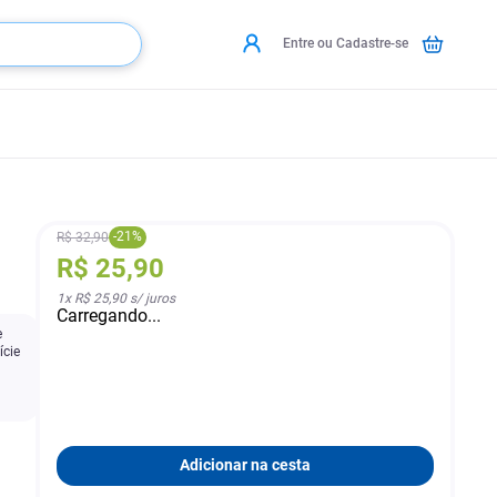
Entre ou Cadastre-se
-
21
%
R$
32
,
90
R$
25
,
90
1
x
R$ 25,90
s/ juros
Carregando...
e
ície
Adicionar na cesta