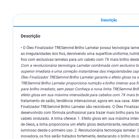
Descrição
Descrição
• O Óleo Finalizador TRESemmé Brilho Lamelar possui tecnologia lame
as irregularidades dos fios, devolvendo uma superfície uniforme, nutrid
fios com exclusivas lamelas para um cabelo com 7X mais brilho desde
Com a revolucionária tecnologia Lamelar combinada com exclusivo ble
superior imediata e uma correção instantânea das irregularidades capi
Óleo Finalizador TRESemmé Brilho Lamelar garante o efeito gloss na 
TRESemmé Brilho Lamelar proporciona nutrição e brilho intenso aos fio
para brilho imediato, sem pesar Conheça a nova linha TRESemmé Bri
efeito gloss em sua máxima intensidade para cabelos com 7X mais br
tratamento de salão, tendência internacional, agora em sua casa. Além
Finalizador TRESemmé Brilho Lamelar são recicláveis. O Óleo Finaliz
desenvolvido com fórmula profissional para trazer mais brilho para tod
cabelo ondulado. A linha oferece: 1. Efeito gloss em sua máxima int
de óleos, a linha proporciona um efeito gloss deslumbrante, resultan
luminoso desde o primeiro uso. 2. Revolucionária tecnologia lamelar:
inovadora, os fios serão tratados fortemente, destacando o brilho do 