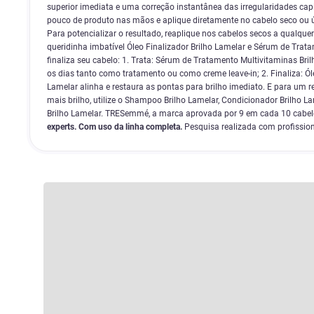
superior imediata e uma correção instantânea das irregularidades ca
pouco de produto nas mãos e aplique diretamente no cabelo seco ou
Para potencializar o resultado, reaplique nos cabelos secos a qualqu
queridinha imbatível Óleo Finalizador Brilho Lamelar e Sérum de Trata
finaliza seu cabelo: 1. Trata: Sérum de Tratamento Multivitaminas Br
os dias tanto como tratamento ou como creme leave-in; 2. Finaliza: Óleo
Lamelar alinha e restaura as pontas para brilho imediato. E para um 
mais brilho, utilize o Shampoo Brilho Lamelar, Condicionador Brilho 
Brilho Lamelar. TRESemmé, a marca aprovada por 9 em cada 10 cabele
experts. Com uso da linha completa.
Pesquisa realizada com profissiona