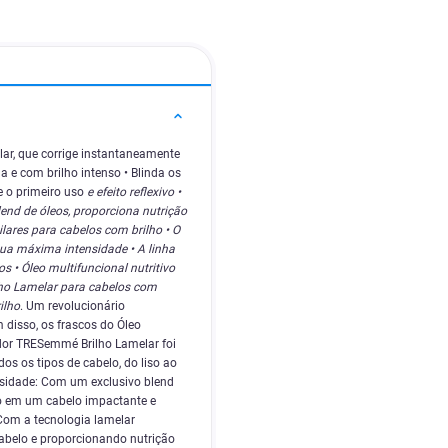
lar, que corrige instantaneamente
a e com brilho intenso • Blinda os
 o primeiro uso
e efeito reflexivo •
nd de óleos, proporciona nutrição
lares para cabelos com brilho • O
sua máxima intensidade • A linha
s • Óleo multifuncional nutritivo
lho Lamelar para cabelos com
ilho
. Um revolucionário
 disso, os frascos do Óleo
ador TRESemmé Brilho Lamelar foi
os os tipos de cabelo, do liso ao
ensidade: Com um exclusivo blend
do em um cabelo impactante e
 Com a tecnologia lamelar
cabelo e proporcionando nutrição