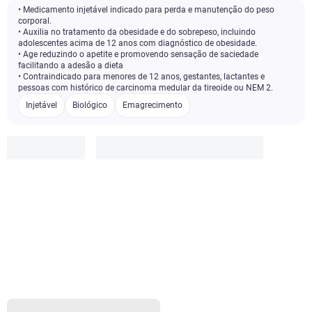
• Medicamento injetável indicado para perda e manutenção do peso
corporal.
• Auxilia no tratamento da obesidade e do sobrepeso, incluindo
adolescentes acima de 12 anos com diagnóstico de obesidade.
• Age reduzindo o apetite e promovendo sensação de saciedade
facilitando a adesão a dieta
• Contraindicado para menores de 12 anos, gestantes, lactantes e
pessoas com histórico de carcinoma medular da tireoide ou NEM 2.
Injetável
Biológico
Emagrecimento
R$ 1.347,91
Adicionar sem desconto
R$ 1.189,00