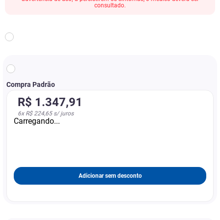
consultado.
Compra Padrão
R$
1
.
347
,
91
6
x
R$ 224,65
s/ juros
Carregando...
Adicionar sem desconto