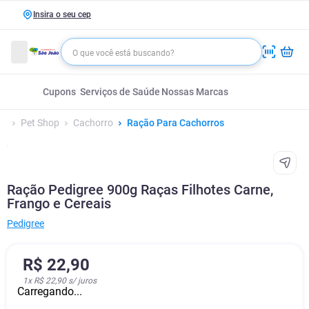
Insira o seu cep
Cupons
Serviços de Saúde
Nossas Marcas
Pet Shop
Cachorro
Ração Para Cachorros
Ração Pedigree 900g Raças Filhotes Carne,
Frango e Cereais
Pedigree
R$
22
,
90
1
x
R$ 22,90
s/ juros
Carregando...