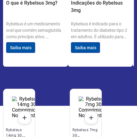
O que é Rybelsus 3mg?
Indicações do Rybelsus
3mg
Rybelsus é um medicamento
Rybelsus é indicado para o
oral que contém semaglutida
tratamento do diabetes tipo 2
como princípio ativo.
em adultos. É utilizado para
Desenvolvido pela Novo
melhorar o controle glicêmico
Saiba mais
Saiba mais
Nordisk, é utilizado para o
quando associado a uma dieta
controle da glicemia em
saudável e aumento da
pacientes com diabetes tipo 2.
atividade física. Pode ser
Cada embalagem contém 30
utilizado sozinho ou em
comprimidos de 3mg.
combinação com outros
medicamentos antidiabéticos.
Rybelsus
Rybelsus 7mg
14mg 30
30