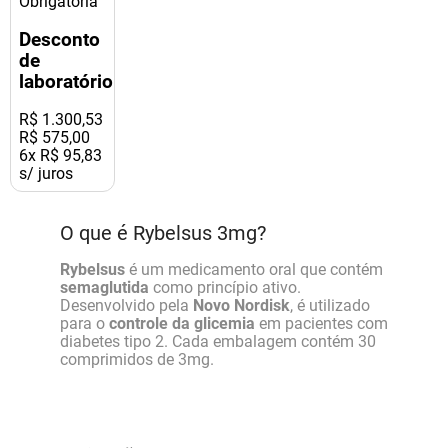
Obrigatória
Desconto
de
laboratório
R$
1
.
300
,
53
R$ 575,00
6
x
R$ 95,83
s/ juros
O que é Rybelsus 3mg?
Rybelsus
é um medicamento oral que contém
semaglutida
como princípio ativo.
Desenvolvido pela
Novo Nordisk
, é utilizado
para o
controle da glicemia
em pacientes com
diabetes tipo 2. Cada embalagem contém 30
comprimidos de 3mg.