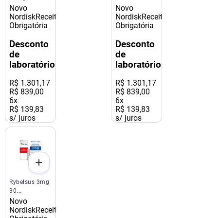
Comprimidos
Comprimidos
Novo
Novo
Novo Nordisk
Novo Nordisk
Nordisk
Receita
Nordisk
Receita
Obrigatória
Obrigatória
Desconto
Desconto
de
de
laboratório
laboratório
R$
1
.
301
,
17
R$
1
.
301
,
17
R$ 839,00
R$ 839,00
6
x
6
x
R$ 139,83
R$ 139,83
s/ juros
s/ juros
Rybelsus 3mg
30
Comprimidos
Novo
Novo Nordisk
Nordisk
Receita