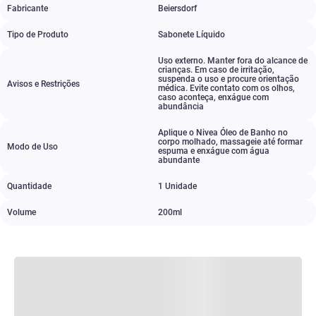
Fabricante
Beiersdorf
Tipo de Produto
Sabonete Líquido
Uso externo. Manter fora do alcance de
crianças. Em caso de irritação
,
suspenda o uso e procure orientação
Avisos e Restrições
médica. Evite contato com os olhos
,
caso aconteça
,
enxágue com
abundância
Aplique o Nivea Óleo de Banho no
corpo molhado
,
massageie até formar
Modo de Uso
espuma e enxágue com água
abundante
Quantidade
1 Unidade
Volume
200ml