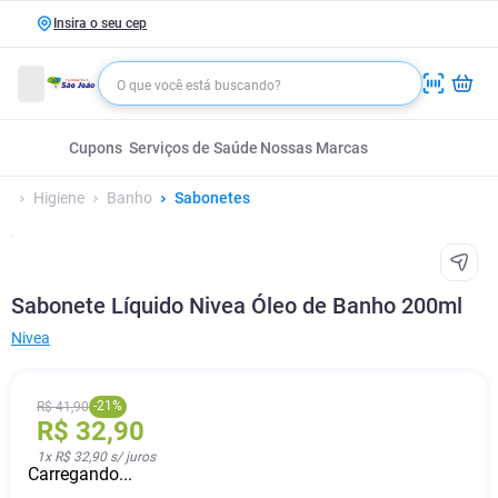
Insira o seu cep
Cupons
Serviços de Saúde
Nossas Marcas
Higiene
Banho
Sabonetes
Sabonete Líquido Nivea Óleo de Banho 200ml
Nivea
-
21
%
R$
41
,
90
R$
32
,
90
1
x
R$ 32,90
s/ juros
Carregando...