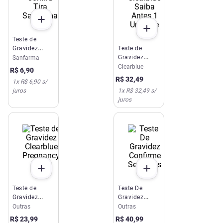
Teste de
Gravidez
Teste de
Confira Tira
Gravidez
Sanfarma
Sanfarma
Clearblue
Clearblue
R$
6
,
90
Saiba Antes 1
R$
32
,
49
1
x
R$ 6,90
s/
Unidade
juros
1
x
R$ 32,49
s/
juros
Teste de
Teste De
Gravidez
Gravidez
Clearblue
Confirme
Outras
Outras
Pregnancy
Semanas
R$
23
,
99
R$
40
,
99