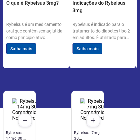
O que é Rybelsus 3mg?
Indicações do Rybelsus
3mg
Rybelsus é um medicamento
Rybelsus é indicado para o
oral que contém semaglutida
tratamento do diabetes tipo 2
como princípio ativo.
em adultos. É utilizado para
Desenvolvido pela Novo
melhorar o controle glicêmico
Saiba mais
Saiba mais
Nordisk, é utilizado para o
quando associado a uma dieta
controle da glicemia em
saudável e aumento da
pacientes com diabetes tipo 2.
atividade física. Pode ser
Cada embalagem contém 30
utilizado sozinho ou em
comprimidos de 3mg.
combinação com outros
medicamentos antidiabéticos.
Rybelsus
Rybelsus 7mg
14mg 30
30