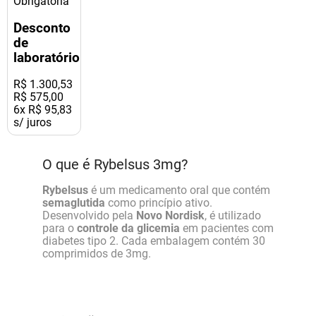
Obrigatória
Desconto
de
laboratório
R$
1
.
300
,
53
R$ 575,00
6
x
R$ 95,83
s/ juros
O que é Rybelsus 3mg?
Rybelsus
é um medicamento oral que contém
semaglutida
como princípio ativo.
Desenvolvido pela
Novo Nordisk
, é utilizado
para o
controle da glicemia
em pacientes com
diabetes tipo 2. Cada embalagem contém 30
comprimidos de 3mg.