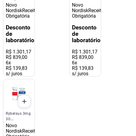
Comprimidos
Comprimidos
Novo
Novo
Novo Nordisk
Novo Nordisk
Nordisk
Receita
Nordisk
Receita
Obrigatória
Obrigatória
Desconto
Desconto
de
de
laboratório
laboratório
R$
1
.
301
,
17
R$
1
.
301
,
17
R$ 839,00
R$ 839,00
6
x
6
x
R$ 139,83
R$ 139,83
s/ juros
s/ juros
Rybelsus 3mg
30
Comprimidos
Novo
Novo Nordisk
Nordisk
Receita