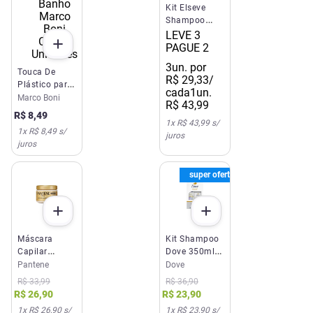
Kit Elseve
Shampoo
385ml +
LEVE 3
Condicionador
PAGUE 2
Collagen
3
un. por
Lifter 170ml
Touca De
R$
29
,
33
/
Plástico para
cada
1un.
Banho Marco
Marco Boni
R$
43
,
99
Boni Com 2
R$
8
,
49
Unidades
1
x
R$ 43,99
s/
1
x
R$ 8,49
s/
juros
juros
super oferta
Máscara
Kit Shampoo
Capilar
Dove 350ml +
Pantene Pro-
Condicionador
Pantene
Dove
V Hidratação
Dove Bond
R$
33
,
99
R$
36
,
90
270ml
Intense Repair
R$
26
,
90
R$
23
,
90
150ml
1
x
R$ 26,90
s/
1
x
R$ 23,90
s/