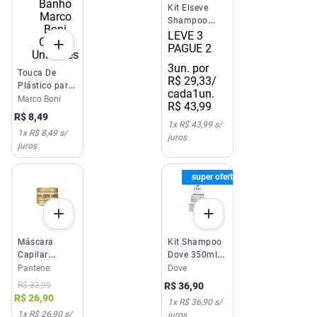
Kit Elseve
Shampoo
385ml +
LEVE 3
Condicionador
PAGUE 2
Collagen
3
un. por
Lifter 170ml
Touca De
R$
29
,
33
/
Plástico para
cada
1un.
Banho Marco
Marco Boni
R$
43
,
99
Boni Com 2
R$
8
,
49
Unidades
1
x
R$ 43,99
s/
1
x
R$ 8,49
s/
juros
juros
super oferta
Máscara
Kit Shampoo
Capilar
Dove 350ml +
Pantene Pro-
Condicionador
Pantene
Dove
V Hidratação
Dove Bond
R$
33
,
99
R$
36
,
90
270ml
Intense Repair
R$
26
,
90
1
x
R$ 36,90
s/
150ml
1
x
R$ 26,90
s/
juros