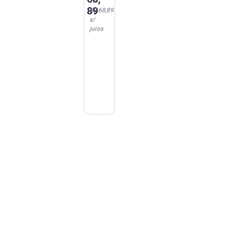
1
x
89
R$ 68,89
s/
juros