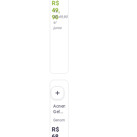
R$
Boost
Water
49
,
1
x
Refil
90
R$ 49,90
50g
s/
juros
Acnen
Gel
Dermatológico
Genom
20g
R$
68
,