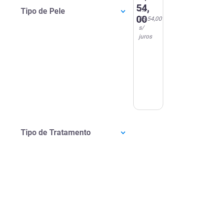
01
54
,
Tipo de Pele
1
x
13%
00
R$ 54,00
Tensoativos
s/
+ 2%
juros
Ácido
Salicílico
+ 5%
Glicerina
350ml
Tipo de Tratamento