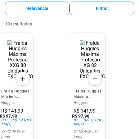
Relevância
Filtrar
10
resultados
EXCLUSIVO SITE E APP
EXCLUSIVO SITE E APP
Fralda Huggies
Fralda Huggies
Máxima
Máxima
Proteção XXG
Proteção XG 82
Huggies
Huggies
80 Unidades
Unidades
R$
141
,
99
R$
141
,
99
R$
97
,
90
R$
97
,
90
80
(
R$ 1,23
/tr.)
82
(
R$ 1,20
/tr.)
tira(s)
tira(s)
2
x
R$ 48,95
s/
2
x
R$ 48,95
s/
juros
juros