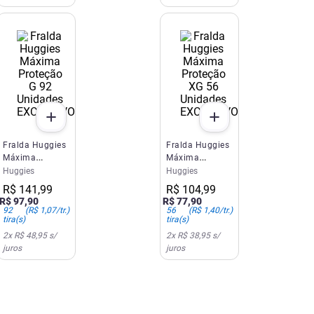
EXCLUSIVO SITE E APP
EXCLUSIVO SITE E APP
Fralda Huggies
Fralda Huggies
Máxima
Máxima
Proteção G 92
Proteção XG 56
Huggies
Huggies
Unidades
Unidades
R$
141
,
99
R$
104
,
99
R$
97
,
90
R$
77
,
90
92
(
R$ 1,07
/tr.)
56
(
R$ 1,40
/tr.)
tira(s)
tira(s)
2
x
R$ 48,95
s/
2
x
R$ 38,95
s/
juros
juros