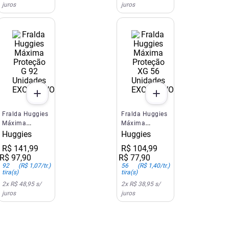
juros
juros
EXCLUSIVO SITE E APP
EXCLUSIVO SITE E APP
Fralda Huggies
Fralda Huggies
Máxima
Máxima
Proteção G 92
Proteção XG 56
Huggies
Huggies
Unidades
Unidades
R$
141
,
99
R$
104
,
99
R$
97
,
90
R$
77
,
90
92
(
R$ 1,07
/tr.)
56
(
R$ 1,40
/tr.)
tira(s)
tira(s)
2
x
R$ 48,95
s/
2
x
R$ 38,95
s/
juros
juros