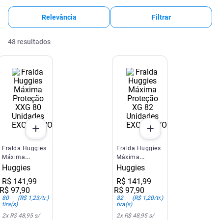
Relevância
Filtrar
48
resultados
EXCLUSIVO SITE E APP
EXCLUSIVO SITE E APP
Fralda Huggies
Fralda Huggies
Máxima
Máxima
Proteção XXG
Proteção XG 82
Huggies
Huggies
80 Unidades
Unidades
R$
141
,
99
R$
141
,
99
R$
97
,
90
R$
97
,
90
80
(
R$ 1,23
/tr.)
82
(
R$ 1,20
/tr.)
tira(s)
tira(s)
2
x
R$ 48,95
s/
2
x
R$ 48,95
s/