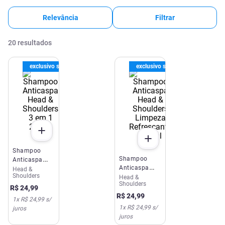
Relevância
Filtrar
20
resultados
exclusivo site e app
exclusivo site e app
Shampoo
Shampoo
Anticaspa
Anticaspa
Head &
Head &
Shoulders
Head &
Head &
Shoulders 3
Shoulders
Shoulders
em 1 200ml
R$
24
,
99
Limpeza
R$
24
,
99
1
x
R$ 24,99
s/
Refrescante
1
x
R$ 24,99
s/
juros
200ml
juros