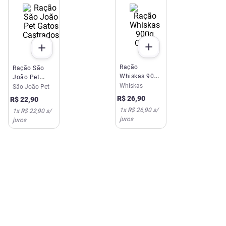
Ração
Ração São
Whiskas 900g
João Pet
Carne
Whiskas
Gatos
São João Pet
Castrados
R$
26
,
90
R$
22
,
90
1kg
1
x
R$ 26,90
s/
1
x
R$ 22,90
s/
juros
juros