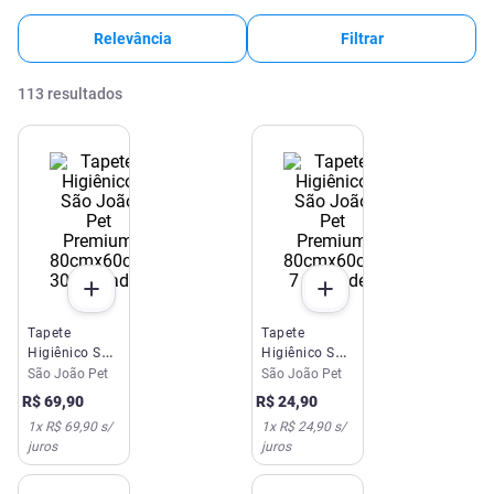
Relevância
Filtrar
113
resultados
Tapete
Tapete
Higiênico São
Higiênico São
João Pet
João Pet
São João Pet
São João Pet
Premium
Premium
R$
69
,
90
R$
24
,
90
80cmx60cm
80cmx60cm 7
1
x
R$ 69,90
s/
1
x
R$ 24,90
s/
30 Unidades
Unidades
juros
juros