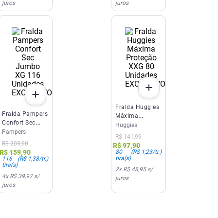
juros
juros
EXCLUSIVO SITE E APP
EXCLUSIVO SITE E APP
Fralda Huggies
Fralda Pampers
Máxima
Confort Sec
Proteção XXG
Huggies
Jumbo XG 116
Pampers
80 Unidades
R$
141
,
99
Unidades
R$
203
,
90
R$
97
,
90
80
(
R$ 1,23
/tr.)
R$
159
,
90
tira(s)
116
(
R$ 1,38
/tr.)
tira(s)
2
x
R$ 48,95
s/
4
x
R$ 39,97
s/
juros
juros