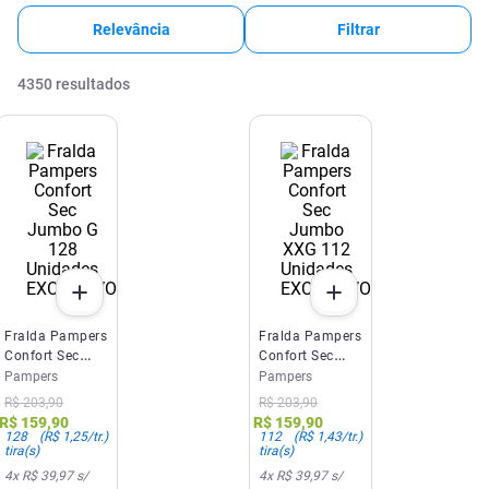
Relevância
Filtrar
4350
resultados
EXCLUSIVO SITE E APP
EXCLUSIVO SITE E APP
Fralda Pampers
Fralda Pampers
Confort Sec
Confort Sec
Jumbo G 128
Jumbo XXG
Pampers
Pampers
Unidades
112 Unidades
R$
203
,
90
R$
203
,
90
R$
159
,
90
R$
159
,
90
128
(
R$ 1,25
/tr.)
112
(
R$ 1,43
/tr.)
tira(s)
tira(s)
4
x
R$ 39,97
s/
4
x
R$ 39,97
s/