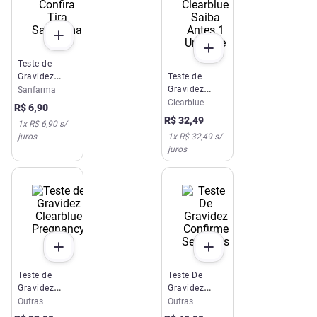
Teste de
Gravidez
Teste de
Confira Tira
Gravidez
Sanfarma
Sanfarma
Clearblue
Clearblue
R$
6
,
90
Saiba Antes 1
R$
32
,
49
1
x
R$ 6,90
s/
Unidade
juros
1
x
R$ 32,49
s/
juros
Teste de
Teste De
Gravidez
Gravidez
Clearblue
Confirme
Outras
Outras
Pregnancy
Semanas