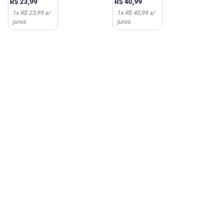
R$
23
,
99
R$
40
,
99
Plus
1
x
R$ 23,99
s/
1
x
R$ 40,99
s/
juros
juros