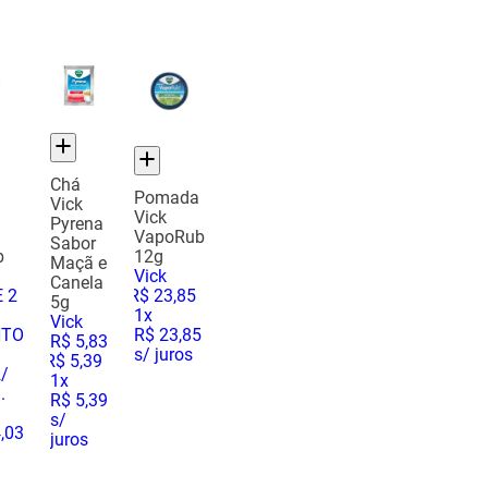
Chá
Pomada
Vick
Vick
Pyrena
VapoRub
Sabor
b
12g
Maçã e
Vick
Canela
 2
R$
23
,
85
5g
1
x
Vick
NTO
R$ 23,85
R$
5
,
83
s/ juros
R$
5
,
39
2
/
1
x
.
R$ 5,39
3
s/
,03
juros