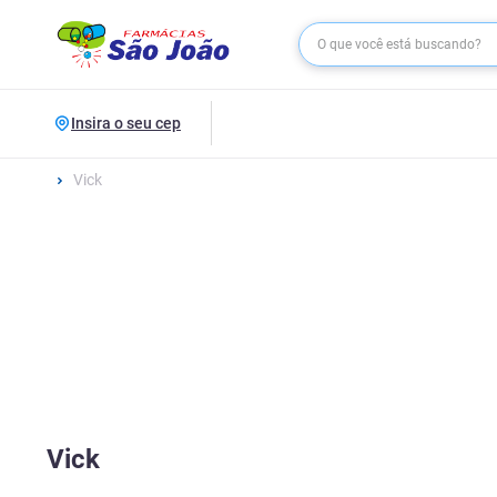
Insira o seu cep
Vick
Vick