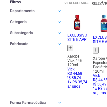
Filtros
22
RESULTADOS
RELEVÂN
Departamento
Medicamentos
(
22
)
Categoria
Gripe E Resfriado
(
19
)
Subcategoria
EXCLUSIVO
Analgésicos
(
3
)
EXCLUS
SITE E APP
SITE E 
Desentupir Nariz
(
7
)
Fabricante
Antigripais
(
7
)
Xarope Para Tosse Produtiva
(
3
)
Xarope
Xarope 
Dor De Garganta
(
3
)
Vick 44E
Expecto
120ml
Xarope Para Tosse Seca
(
1
)
Pediátri
Vick
120ml
R$
44
,
68
Vick
R$
35
,
74
R$
44
,
6
1
x
R$ 35,74
R$
38
,
49
s/ juros
1
x
R$ 3
s/ juros
Forma Farmacêutica