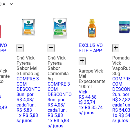
CIA
IVO
EXCLUSIVO
APP
SITE E APP
Chá Vick
Chá Vick
Pomada
Pyrena
Pyrena
Vick
Sabor Mel
Sabor
VapoRu
Vick
Xarope Vick
e Limão 5g
Camomila
30g
rante
Mel
COMPRE 3
5g
COMPRE
co
Expectorante
COM
COMPRE 3
COM
100ml
DESCONTO
COM
DESCO
Vick
3
un. por
DESCONTO
2
un. por
8
R$
44
,
68
R$
4
,
08
/
3
un. por
R$
37
,
8
R$
35
,
74
cada
1un.
R$
4
,
08
/
cada
1un
8,49
1
x
R$ 35,74
R$
5
,
83
cada
1un.
R$
54
,
0
s/ juros
1
x
R$ 5,83
R$
5
,
83
1
x
R$ 54
s/ juros
1
x
R$ 5,83
s/ juros
s/ juros