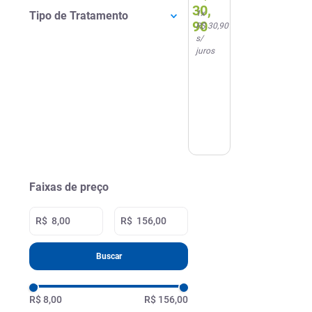
+
30
,
1
x
Tipo de Tratamento
Condicionador
90
R$ 30,90
175ml
s/
juros
Faixas de preço
R$
R$
Buscar
R$ 8,00
R$ 156,00