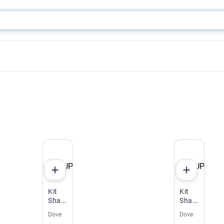
SUPER OFERTA
SUPER O
Kit
Kit
Shampoo
Shampoo
Dove
Dove
Dove
Dove
350ml
350ml