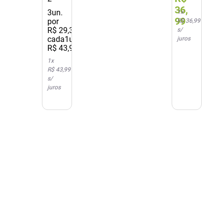
Glycolic
36
,
3
un.
Gloss
1
x
99
por
170ml
R$ 36,99
R$
29
,
33
/
s/
cada
1un.
juros
R$
43
,
99
1
x
R$ 43,99
s/
juros